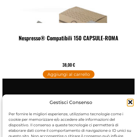
Nespresso® Compatibili 150 CAPSULE-ROMA
38,00
€
Aggiungi al carrello
Gestisci Consenso
Per fornire le migliori esperienze, utilizziamo tecnologie come i
cookie per memorizzare e/o accedere alle informazioni del
dispositivo. Il consenso a queste tecnologie ci permetterà di
elaborare dati come il comportamento di navigazione o ID unici su
questo sito. Non acconsentire o ritirare il consenso può influire
Nimex S.r.l. produce caffè da 70 anni andando ad