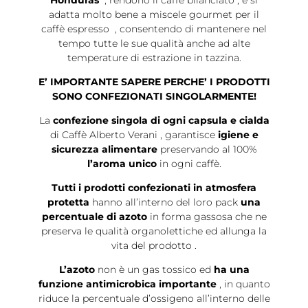
Honduras
, rendono il caffè bilanciato , e si
adatta molto bene a miscele gourmet per il
caffè espresso , consentendo di mantenere nel
tempo tutte le sue qualità anche ad alte
temperature di estrazione in tazzina.
E’ IMPORTANTE SAPERE PERCHE’ I PRODOTTI
SONO CONFEZIONATI SINGOLARMENTE!
La
confezione singola di ogni capsula e cialda
di Caffè Alberto Verani , garantisce
igiene e
sicurezza alimentare
preservando al 100%
l’aroma unico
in ogni caffè.
Tutti i prodotti confezionati in atmosfera
protetta
hanno all’interno del loro pack
una
percentuale di azoto
in forma gassosa che ne
preserva le qualità organolettiche ed allunga la
vita del prodotto .
L’azoto
non è un gas tossico ed
ha una
funzione antimicrobica importante
, in quanto
riduce la percentuale d’ossigeno all’interno delle