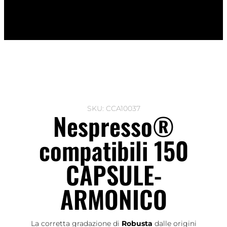
SKU: CCA10037
Nespresso®
compatibili 150
CAPSULE-
ARMONICO
La corretta gradazione di
Robusta
dalle origini