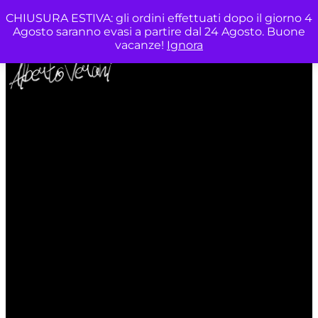
0
CHIUSURA ESTIVA: gli ordini effettuati dopo il giorno 4
Agosto saranno evasi a partire dal 24 Agosto. Buone
vacanze!
Ignora